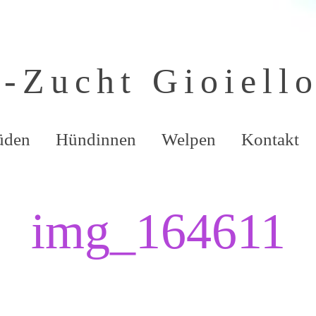
-Zucht Gioiell
üden
Hündinnen
Welpen
Kontakt
img_164611